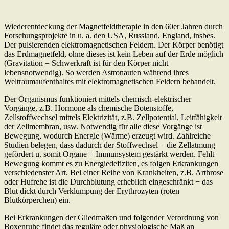
Wiederentdeckung der Magnetfeldtherapie in den 60er Jahren durch
Forschungsprojekte in u. a. den USA, Russland, England, insbes.
Der pulsierenden elektromagnetischen Feldern. Der Körper benötigt
das Erdmagnetfeld, ohne dieses ist kein Leben auf der Erde möglich
(Gravitation = Schwerkraft ist für den Körper nicht
lebensnotwendig). So werden Astronauten während ihres
Weltraumaufenthaltes mit elektromagnetischen Feldern behandelt.
Der Organismus funktioniert mittels chemisch-elektrischer
Vorgänge, z.B. Hormone als chemische Botenstoffe,
Zellstoffwechsel mittels Elektrizität, z.B. Zellpotential, Leitfähigkeit
der Zellmembran, usw. Notwendig für alle diese Vorgänge ist
Bewegung, wodurch Energie (Wärme) erzeugt wird. Zahlreiche
Studien belegen, dass dadurch der Stoffwechsel − die Zellatmung
gefördert u. somit Organe + Immunsystem gestärkt werden. Fehlt
Bewegung kommt es zu Energiedefiziten, es folgen Erkrankungen
verschiedenster Art. Bei einer Reihe von Krankheiten, z.B. Arthrose
oder Hufrehe ist die Durchblutung erheblich eingeschränkt − das
Blut dickt durch Verklumpung der Erythrozyten (roten
Blutkörperchen) ein.
Bei Erkrankungen der Gliedmaßen und folgender Verordnung von
Boxenruhe findet das reguläre oder physiologische Maß an