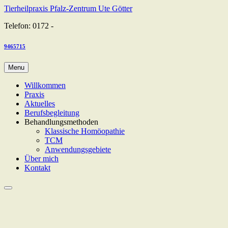
Skip
Tierheilpraxis Pfalz-Zentrum Ute Götter
to
Telefon: 0172 -
content
9465715
Menu
Willkommen
Praxis
Aktuelles
Berufsbegleitung
Behandlungsmethoden
Klassische Homöopathie
TCM
Anwendungsgebiete
Über mich
Kontakt